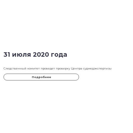
1 августа 2020 года
Следователи проверяют фигурантов уголовного дела о торговле де
суррогатных матерей
Подробнее