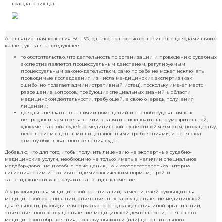
следую-щее обстоятельство: чтобы получить лицензию на экспе
судебно-медицинские услуги, необходимо иметь в наличии спе
медоборудование и особые помеще-ния. Данное требование яв
непреодолимым препятствием к осуществлению ука-занной де
для организации, которая претендует на занятие единственны
экспертизы — судебно-медицинской по материалам уголовных 
гражданских дел.
Апелляционная коллегия ВС РФ, однако, полностью согласилась с 
коллег, указав на следующее:
то обстоятельство, что деятельность по организации и пров
экспертиз является процессуальным действием, регулируе
процессуальным законо-дательством, само по себе не может
проводимые исследования из числа ме-дицинских эксперти
ошибочно полагает административный истец), поскольку им
разрешение вопросов, требующих специальных знаний в об
медицинской деятельности, требующей, в свою очередь, пол
лицензии;
доводы апеллянта о наличии помещений и спецоборудован
непреодоли-мом препятствии к занятию исключительно умо
«документарной» судебно-медицинской экспертизой являются