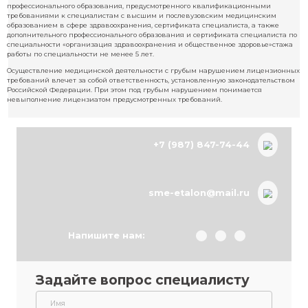
несогласием с данными лицензион-ными требованиями, и 
отмену обжалованного решения суда.
Добавлю, что для того, чтобы получить лицензию на экспертные су
медицинские услуги, необходимо не только иметь в наличии спец
медоборудование и особые помещения, но и соответствовать сани
гигиеническим и противоэпидемиологическим нормам, пройти
санэпидэкпертизу и получить санэпидзаключение.
А у руководителя медицинской организации, заместителей руково
медицинской организации, ответственных за осуществление мед
деятельности, руководителя структурного подразделения иной орг
ответственного за осуществление медицинской деятельности, — 
медицинского образования, послевузовского и (или) дополнительн
профессионального образования, предусмотренного квалификаци
требованиями к специалистам с высшим и послевузовским мед
образованием в сфере здравоохранения, сертификата специалиста
дополнительного профессионального образования и сертификата с
специальности «организация здравоохранения и общественное зд
работы по специальности не менее 5 лет.
Осуществление медицинской деятельности с грубым нарушением
требований влечет за собой ответственность, установленную зако
Российской Федерации. При этом под грубым нарушением понима
невыполнение лицензиатом предусмотренных требований.