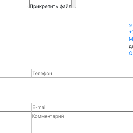
Прикрепить файл
s
+
М
д
О