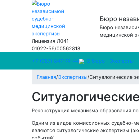
Бюро незав
Бюро независи
медицинской э
Лицензия Л041-
01022-56/00562818
+7 (987) 847-74-44
О бюро
Эксперты
Главная
/
Экспертизы
/
Ситуалогические э
Ситуалогические
Реконструкция механизма образования по
Одним из видов комиссионных судебно-м
являются ситуалогические экспертизы (э
событий).