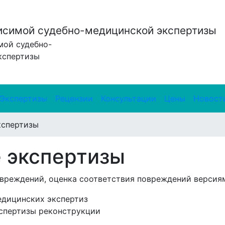
исимой судебно-медицинской экспертизы
мой судебно-
кспертизы
Экспертизы
Рецензии
Консультации
Цены
Новост
кспертизы
 экспертизы
вреждений, оценка соответствия повреждений версиям
едицинских экспертиз
кспертизы реконструкции