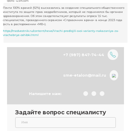
ошибок перегруженность медработников из-за кадрового дефиц
Большинство специалистов считают, что наказанием за такие 
должны быть повторная аккредитация или выплата штрафа.
Фото: 123rf.com
Почти 100% врачей (92%) высказались за создание специального о
института по защите прав медработников, который не подчинялся
здравоохранения. Об этом свидетельствуют результаты опроса 1,6 ты
специалистов, проведенного сервисом «Справочник врача» в конц
(есть в распоряжении «МВ»).
https://medvestnik.ru/content/news/Vrachi-predlojili-svoi-varianty-naka
vrachebnye-oshibki.html
+7 (987) 847-74-44
sme-etalon@mail.r