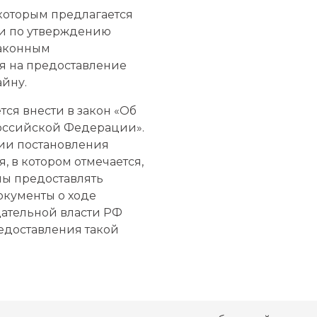
 которым предлагается
и по утверждению
законным
я на предоставление
айну.
ся внести в закон «Об
Российской Федерации».
ции постановления
, в котором отмечается,
ы предоставлять
кументы о ходе
дательной власти РФ
едоставления такой