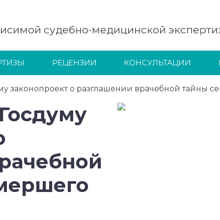
висимой судебно-медицинской эксперти
РТИЗЫ
РЕЦЕНЗИИ
КОНСУЛЬТАЦИИ
уму законопроект о разглашении врачебной тайны с
 Госдуму
о
врачебной
умершего