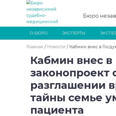
Бюро неза
О БЮРО
ЭКСПЕРТЫ
ЭКСПЕ
Лицензия Л041-01022-56/00562818
Главная
/
Новости
/
Кабмин внес в Госд
Кабмин внес в
законопроект 
разглашении 
тайны семье 
пациента