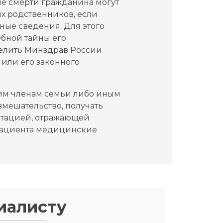
ле смерти гражданина могут
х родственников, если
ные сведения. Для этого
бной тайны его
делить Минздрав России
или его законного
гим членам семьи либо иным
мешательство, получать
нтацией, отражающей
 пациента медицинские
иалисту