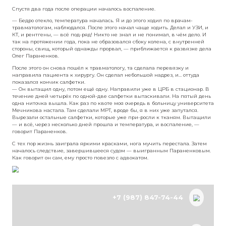
ноге
В руки горе-медикам он попал в результате ДТП в Тосненском р
— Зажало машиной, вытаскивали МЧСники. Положили в скорую
отвезли в тосненскую больницу. Там сделали операцию, постав
Но забыли в ноге салфетки, — вспоминает мужчина.
Спустя два года после операции началось воспаление.
— Бедро отекло, температура началась. Я и до этого ходил по вр
травматологам, наблюдался. После этого начал чаще ходить. Дел
КТ, и рентгены, — всё под-ряд! Никто не знал и не понимал, в ч
так на протяжении года, пока не образовался сбоку колена, с в
стороны, свищ, который однажды прорвал, — приближается к ра
Олег Параненков.
После этого он снова пошёл к травматологу, та сделала перевязк
направила пациента к хирургу. Он сделал небольшой надрез, и…
показался кончик салфетки.
— Он вытащил одну, потом ещё одну. Направили уже в ЦРБ в ст
течение дней четырёх по одной-две салфетки вытаскивали. На
одна ниточка вышла. Как раз по квоте моя очередь в больницу 
Мечникова настала. Там сделали МРТ, вроде бы, я в них уже зап
Вырезали остальные салфетки, которые уже при-росли к тканя
— и всё, через несколько дней прошла и температура, и воспал
говорит Параненков.