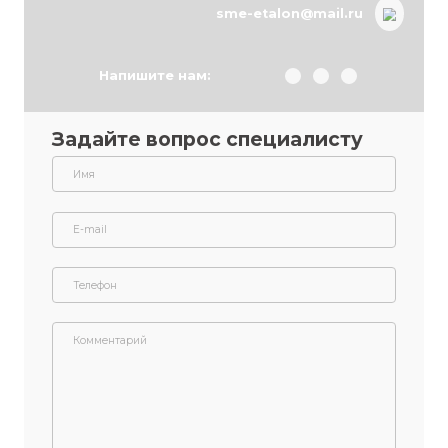
С тех пор жизнь заиграла яркими красками, нога мучить перест
началось следствие, завершившееся судом — выигранным Пар
Как говорит он сам, ему просто повезло с адвокатом.
+7 (987) 847-74-4
sme-etalon@mail.r
Напишите нам:
Задайте вопрос специалист